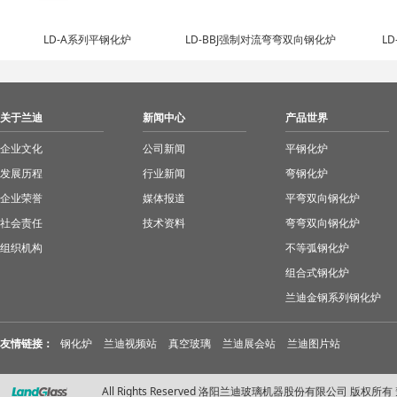
LD-A系列平钢化炉
LD-BBJ强制对流弯弯双向钢化炉
L
关于兰迪
新闻中心
产品世界
企业文化
公司新闻
平钢化炉
发展历程
行业新闻
弯钢化炉
企业荣誉
媒体报道
平弯双向钢化炉
社会责任
技术资料
弯弯双向钢化炉
组织机构
不等弧钢化炉
组合式钢化炉
兰迪金钢系列钢化炉
友情链接：
钢化炉
兰迪视频站
真空玻璃
兰迪展会站
兰迪图片站
All Rights Reserved 洛阳兰迪玻璃机器股份有限公司 版权所有