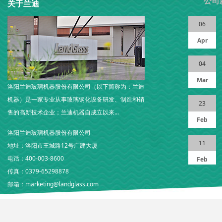
公司
关于兰迪
和钢化玻璃的折边分别如何测量？
06
后的玻璃立放在周转架上，玻璃接触辊道的下表面朝外，用300mm
（或后沿）方向，刀口尺的一端与玻璃前沿（…
Apr
化炉(二)
04
提供最佳价值的玻璃钢化炉。 不要为了省钱而在质量和性能上妥协，因
更换而导致更高的长期成本。
Mar
洛阳兰迪玻璃机器股份有限公司（以下简称为：兰迪
机器）是一家专业从事玻璃钢化设备研发、制造和销
化炉(一)
23
璃钢化炉对于确保产品质量、效率和利润至关重要。 要做出明智的决
售的高新技术企业；兰迪机器自成立以来...
Feb
洛阳兰迪玻璃机器股份有限公司
过程中要有合适的加热曲线？
11
地址：洛阳市王城路12号广建大厦
，超过玻璃的软化点，则玻璃容易变形，严重影响钢化玻璃的表面质量；
电话：400-003-8600
高时，辐射的强度最大值向短波方向移动，…
Feb
传真：0379-65298878
邮箱：marketing@landglass.com