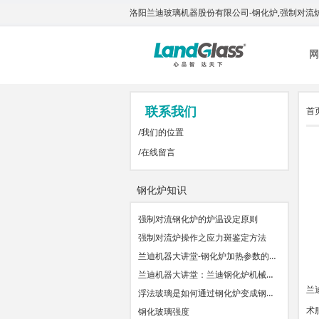
洛阳兰迪玻璃机器股份有限公司-钢化炉,强制对流
网
联系我们
首
/
我们的位置
/
在线留言
钢化炉知识
强制对流钢化炉的炉温设定原则
强制对流炉操作之应力斑鉴定方法
兰迪机器大讲堂-钢化炉加热参数的…
兰迪机器大讲堂：兰迪钢化炉机械…
兰
浮法玻璃是如何通过钢化炉变成钢…
术
钢化玻璃强度