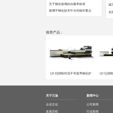
关于钢化玻璃的自爆率标准
诚
玻璃平钢化技术中冷却操作要点
全
推荐产品：
LD-DJ强制对流不等弧弯钢化炉
LD-EJ
关于兰迪
新闻中心
企业文化
公司新闻
发展历程
行业新闻