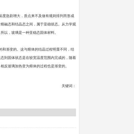
黏度急剧增大，质点来不及做有规则排列而形成
于熔融态和结晶态之间，属于亚稳状态。从力学观
，所以，玻璃是一种亚稳态固体材料。
的和渐变的。这与熔体的结晶过程明显不同，结
状态到固体状态是在较宽温度范围内完成的，随着
。相反玻璃加热变为熔体的过程也是渐变的。
关键词：