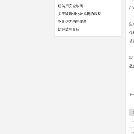
建筑用安全玻璃
介
关于玻璃钢化炉风栅的调整
玻
钢化炉内的热传递
晶
防弹玻璃介绍
点
渐
玻
晶
温
上
下