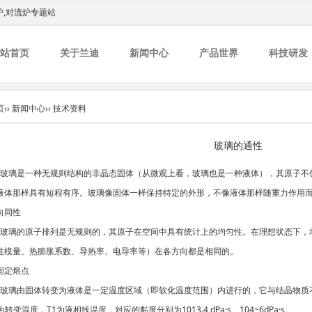
炉,对流炉专题站
站首页
关于兰迪
新闻中心
产品世界
科技研发
页
››
新闻中心
››
技术资料
玻璃的通性
璃是一种无规则结构的非晶态固体（从微观上看，玻璃也是一种液体），其原子不
液体那样具有短程有序。玻璃像固体一样保持特定的外形，不像液体那样随重力作用
向同性
璃的原子排列是无规则的，其原子在空间中具有统计上的均匀性。在理想状态下，
性模量、热膨胀系数、导热率、电导率等）在各方向都是相同的。
固定熔点
璃由固体转变为液体是一定温度区域（即软化温度范围）内进行的，它与结晶物质不同
为转变温度，T1为液相线温度，对应的黏度分别为1013.4 dPa·s、104~6dPa·s。