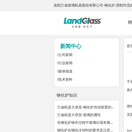
洛阳兰迪玻璃机器股份有限公司-钢化炉,强制对流
网
新闻中心
首
/
公司新闻
/
行业新闻
/
媒体报道
玻
/
技术资料
于
各
钢化炉知识
玻
弹
兰迪机器大讲堂-钢化炉传动装置的…
无
兰迪机器大讲堂-玻璃的通性
在钢化炉操作过程中玻璃出现有规…
玻
钢化炉在钢化冷却时的要求及注意…
Tg