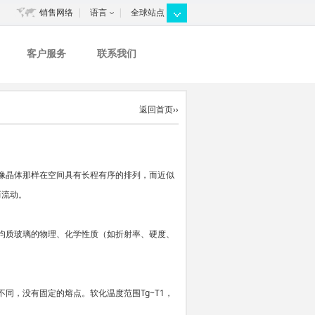
销售网络
|
语言
|
全球站点
客户服务
联系我们
返回首页››
像晶体那样在空间具有长程有序的排列，而近似
而流动。
均质玻璃的物理、化学性质（如折射率、硬度、
，没有固定的熔点。软化温度范围Tg~T1，