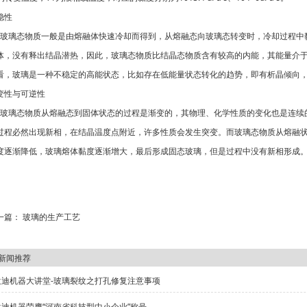
稳性
璃态物质一般是由熔融体快速冷却而得到，从熔融态向玻璃态转变时，冷却过程中
体，没有释出结晶潜热，因此，玻璃态物质比结晶态物质含有较高的内能，其能量介
看，玻璃是一种不稳定的高能状态，比如存在低能量状态转化的趋势，即有析晶倾向
变性与可逆性
璃态物质从熔融态到固体状态的过程是渐变的，其物理、化学性质的变化也是连续
过程必然出现新相，在结晶温度点附近，许多性质会发生突变。而玻璃态物质从熔融
度逐渐降低，玻璃熔体黏度逐渐增大，最后形成固态玻璃，但是过程中没有新相形成
一篇：
玻璃的生产工艺
一篇：
玻璃的特性
新闻推荐
兰迪机器大讲堂-玻璃裂纹之打孔修复注意事项
兰迪机器荣膺“河南省科技型中小企业”称号