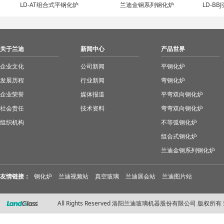
LD-AT组合式平钢化炉
兰迪金钢系列钢化炉
LD-B
关于兰迪
新闻中心
产品世界
企业文化
公司新闻
平钢化炉
发展历程
行业新闻
弯钢化炉
企业荣誉
媒体报道
平弯双向钢化炉
社会责任
技术资料
弯弯双向钢化炉
组织机构
不等弧钢化炉
组合式钢化炉
兰迪金钢系列钢化炉
友情链接：
钢化炉
兰迪视频站
真空玻璃
兰迪展会站
兰迪图片站
All Rights Reserved 洛阳兰迪玻璃机器股份有限公司 版权所有