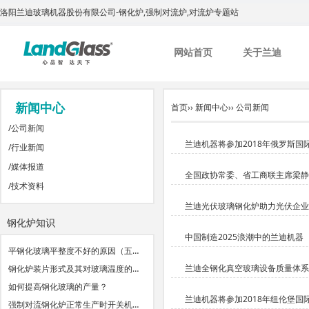
洛阳兰迪玻璃机器股份有限公司-钢化炉,强制对流炉,对流炉专题站
网站首页
关于兰迪
新闻中心
首页
››
新闻中心
››
公司新闻
/
公司新闻
兰迪机器将参加2018年俄罗斯国
/
行业新闻
/
媒体报道
全国政协常委、省工商联主席梁静
/
技术资料
兰迪光伏玻璃钢化炉助力光伏企业
钢化炉知识
中国制造2025浪潮中的兰迪机器
平钢化玻璃平整度不好的原因（五…
兰迪全钢化真空玻璃设备质量体系
钢化炉装片形式及其对玻璃温度的…
如何提高钢化玻璃的产量？
兰迪机器将参加2018年纽伦堡国
强制对流钢化炉正常生产时开关机…